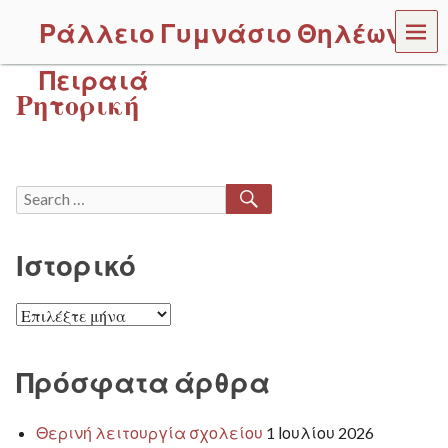
MEN
Ράλλειο Γυμνάσιο Θηλέων
U
Πειραιά
Ρητορική
SEARCH
Search
for:
Ιστορικό
Ιστορικό
Πρόσφατα άρθρα
Θερινή λειτουργία σχολείου
1 Ιουλίου 2026