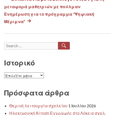
Πλοήγηση
μεταφορά μαθητριών με πούλμαν
post:
άρθρων
Ενημέρωση για το πρόγραμμα “Ψηφιακή
Μέριμνα”
Next
post:
SEARCH
Search
for:
Ιστορικό
Ιστορικό
Πρόσφατα άρθρα
Θερινή λειτουργία σχολείου
1 Ιουλίου 2026
Ηλεκτρονική Αίτηση Εγγραφής στο Λύκειο σχολ.