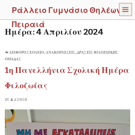
MEN
Ράλλειο Γυμνάσιο Θηλέων
U
Πειραιά
Ημέρα:
4 Απριλίου 2024
ΑΕΙΦΌΡΟ ΣΧΟΛΕΊΟ
,
ΑΝΑΚΟΙΝΏΣΕΙΣ
,
ΔΡΆΣΕΙΣ ΦΙΛΟΖΩΙΚΉΣ
ΟΜΆΔΑΣ
1η Πανελλήνια Σχολική Ημέρα
Φιλοζωίας
BY
ADMIN