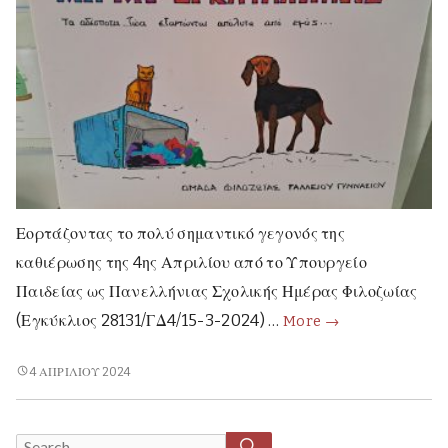
Εορτάζοντας το πολύ σημαντικό γεγονός της
καθιέρωσης της 4ης Απριλίου από το Υπουργείο
Παιδείας ως Πανελλήνιας Σχολικής Ημέρας Φιλοζωίας
1η
(Εγκύκλιος 28131/ΓΔ4/15-3-2024) …
More
→
Πανελλήνια
Σχολική
1Η
4 ΑΠΡΙΛΊΟΥ 2024
ΠΑΝΕΛΛΉΝΙΑ
Ημέρα
ΣΧΟΛΙΚΉ
Φιλοζωίας
ΗΜΈΡΑ
SEARCH
Search