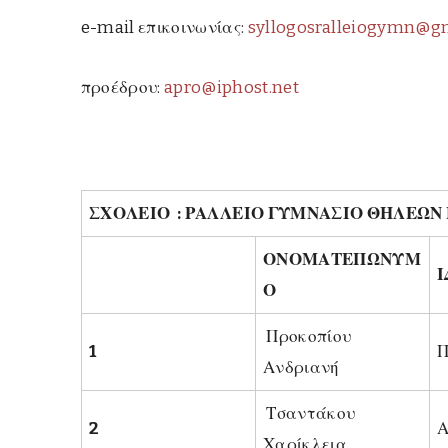
e-mail επικοινωνίας:
syllogosralleiogymn@g
προέδρου:
apro@iphost.net
ΣΧΟΛΕΙΟ
: ΡΑΛΛΕΙΟ ΓΥΜΝΑΣΙΟ ΘΗΛΕΩΝ 
ΟΝΟΜΑΤΕΠΩΝΥΜ
Ο
Προκοπίου
1
Ανδριανή
Τσαντάκου
2
Α
Χαρίκλεια