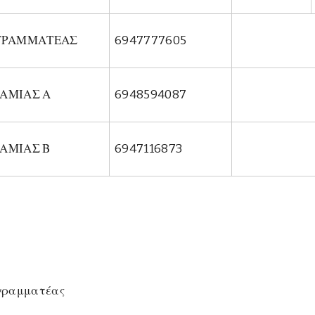
ΓΡΑΜΜΑΤΕΑΣ
6947777605
ΑΜΙΑΣ Α
6948594087
ΑΜΙΑΣ Β
6947116873
ατέας