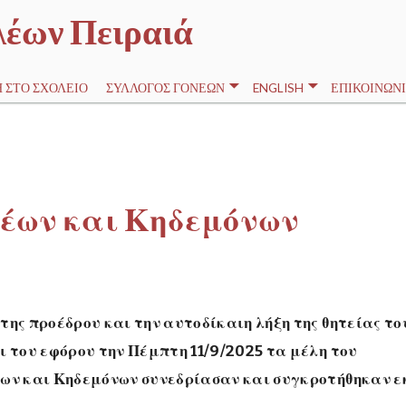
λέων Πειραιά
 ΣΤΟ ΣΧΟΛΕΊΟ
ΣΎΛΛΟΓΟΣ ΓΟΝΈΩΝ
ENGLISH
ΕΠΙΚΟΙΝΩΝΊ
νέων και Κηδεμόνων
ης προέδρου και την αυτοδίκαιη λήξη της θητείας το
ι του εφόρου την Πέμπτη 11/9/2025 τα μέλη του
έων και Κηδεμόνων συνεδρίασαν και συγκροτήθηκαν ε