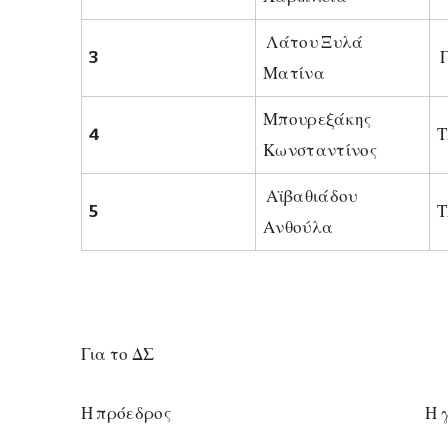
Λάτου Ξυλά
3
Ματίνα
Μπουρεξάκης
4
Τ
Κωνσταντίνος
Αϊβαθιάδου
5
Τ
Ανθούλα
Για το ΔΣ
Η πρόεδρος Η γραμμ