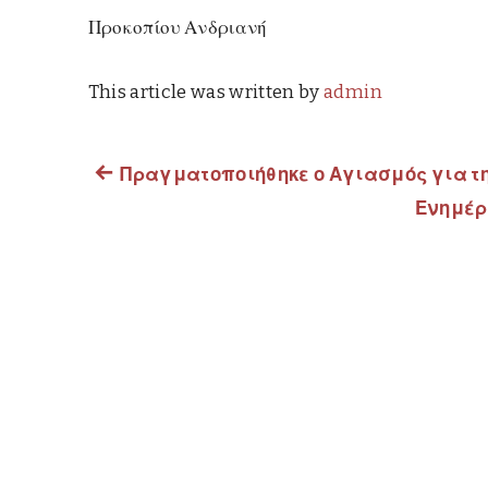
Προκοπίου Ανδριανή Λάτου-
This article was written by
admin
Previous
Πραγματοποιήθηκε ο Αγιασμός για τη
Πλοήγηση
post:
Ενημέρ
άρθρων