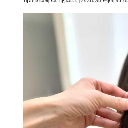
την ευαισθησία της και την ενσυναίσθηση πο