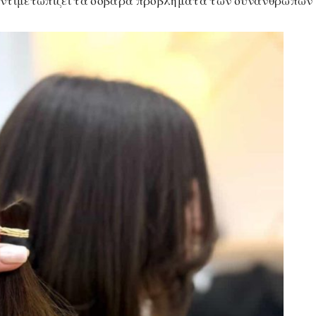
υ αντιμετωπίζει τα σοβαρά προβλήματα των συνανθρώπων 