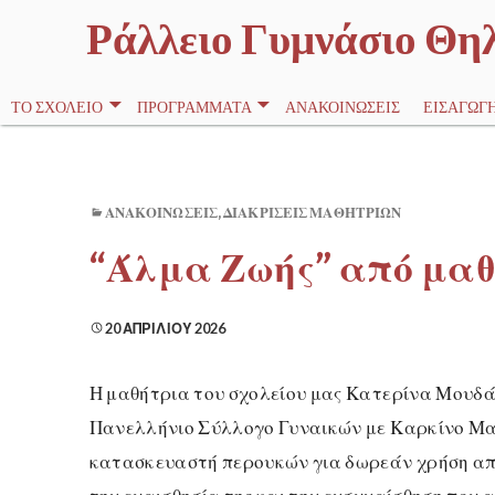
Ράλλειο Γυμνάσιο Θη
ΤΟ ΣΧΟΛΕΊΟ
ΠΡΟΓΡΆΜΜΑΤΑ
ΑΝΑΚΟΙΝΏΣΕΙΣ
ΕΙΣΑΓΩΓΉ
ΑΝΑΚΟΙΝΏΣΕΙΣ
,
ΔΙΑΚΡΊΣΕΙΣ ΜΑΘΗΤΡΙΏΝ
“Άλμα Ζωής” από μαθ
20 ΑΠΡΙΛΊΟΥ 2026
Η μαθήτρια του σχολείου μας Κατερίνα Μουδάτ
Πανελλήνιο Σύλλογο Γυναικών με Καρκίνο Μα
κατασκευαστή περουκών για δωρεάν χρήση από