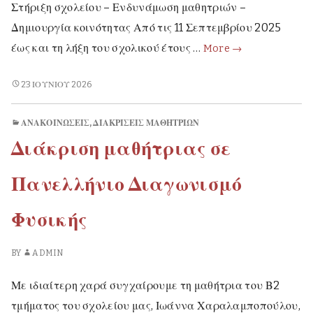
Στήριξη σχολείου – Ενδυνάμωση μαθητριών –
Δημιουργία κοινότητας Από τις 11 Σεπτεμβρίου 2025
Σύλλογος
έως και τη λήξη του σχολικού έτους …
More
→
Γονέων
&
ΣΎΛΛΟΓΟΣ
23 ΙΟΥΝΊΟΥ 2026
ΓΟΝΈΩΝ
Κηδεμόνων
&
–
ΑΝΑΚΟΙΝΏΣΕΙΣ
,
ΔΙΑΚΡΊΣΕΙΣ ΜΑΘΗΤΡΙΏΝ
ΚΗΔΕΜΌΝΩΝ
Απολογισμός
Διάκριση μαθήτριας σε
–
Δράσεων
ΑΠΟΛΟΓΙΣΜΌΣ
|
ΔΡΆΣΕΩΝ
Πανελλήνιο Διαγωνισμό
Σχολικό
|
ΣΧΟΛΙΚΌ
Έτος
Φυσικής
ΈΤΟΣ
2025-
2025-
2026
2026
BY
ADMIN
Με ιδιαίτερη χαρά συγχαίρουμε τη μαθήτρια του Β2
τμήματος του σχολείου μας, Ιωάννα Χαραλαμποπούλου,