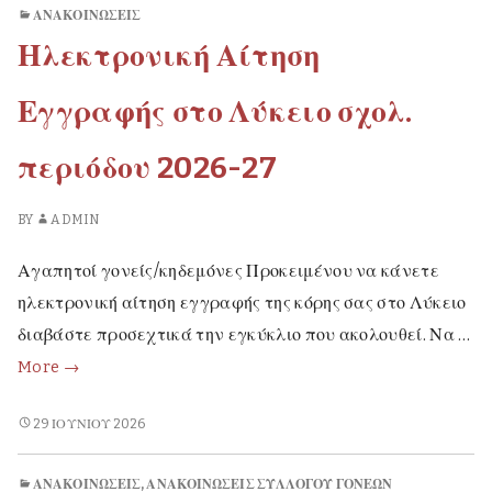
ΣΧΟΛΕΊΟΥ
ΑΝΑΚΟΙΝΏΣΕΙΣ
Ηλεκτρονική Αίτηση
Εγγραφής στο Λύκειο σχολ.
περιόδου 2026-27
BY
ADMIN
Αγαπητοί γονείς/κηδεμόνες Προκειμένου να κάνετε
ηλεκτρονική αίτηση εγγραφής της κόρης σας στο Λύκειο
διαβάστε προσεχτικά την εγκύκλιο που ακολουθεί. Να …
Ηλεκτρονική
More
→
Αίτηση
Εγγραφής
ΗΛΕΚΤΡΟΝΙΚΉ
29 ΙΟΥΝΊΟΥ 2026
ΑΊΤΗΣΗ
στο
ΕΓΓΡΑΦΉΣ
Λύκειο
ΑΝΑΚΟΙΝΏΣΕΙΣ
,
ΑΝΑΚΟΙΝΏΣΕΙΣ ΣΥΛΛΌΓΟΥ ΓΟΝΈΩΝ