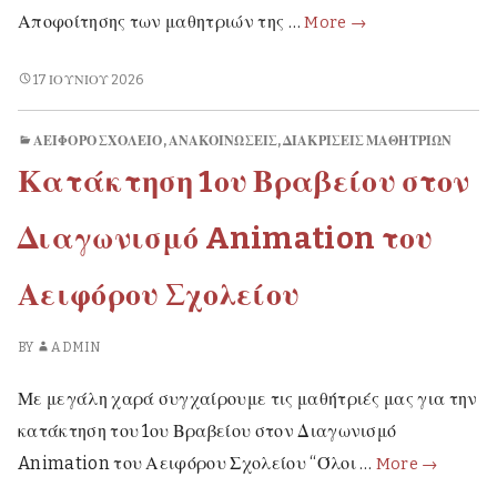
Σύλλογος
Αποφοίτησης των μαθητριών της …
More
→
Γονέων
και
ΣΎΛΛΟΓΟΣ
17 ΙΟΥΝΊΟΥ 2026
ΓΟΝΈΩΝ
Κηδεμόνων
ΚΑΙ
–
ΑΕΙΦΌΡΟ ΣΧΟΛΕΊΟ
,
ΑΝΑΚΟΙΝΏΣΕΙΣ
,
ΔΙΑΚΡΊΣΕΙΣ ΜΑΘΗΤΡΙΏΝ
ΚΗΔΕΜΌΝΩΝ
Αποφοίτηση
Κατάκτηση 1ου Βραβείου στον
–
Γ΄
ΑΠΟΦΟΊΤΗΣΗ
Γυμνασίου
Γ΄
Διαγωνισμό Animation του
2026:
ΓΥΜΝΑΣΊΟΥ
2026:
Μια
Αειφόρου Σχολείου
ΜΙΑ
βραδιά
ΒΡΑΔΙΆ
που
ΠΟΥ
BY
ADMIN
θα
ΘΑ
θυμόμαστε
ΘΥΜΌΜΑΣΤΕ
Με μεγάλη χαρά συγχαίρουμε τις μαθήτριές μας για την
ΓΙΑ
για
κατάκτηση του 1ου Βραβείου στον Διαγωνισμό
ΠΆΝΤΑ!
πάντα!
Κατάκτησ
Animation του Αειφόρου Σχολείου “Όλοι …
More
→
1ου