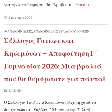
Διάκριση
για την κατάκτηση του 1ου Βραβείου …
More
→
μαθήτριας
σε
ΔΙΆΚΡΙΣΗ
18 ΙΟΥΝΊΟΥ 2026
ΜΑΘΉΤΡΙΑΣ
Πανελλήνιο
ΣΕ
Διαγωνισμό
ΑΝΑΚΟΙΝΏΣΕΙΣ
,
ΑΝΑΚΟΙΝΏΣΕΙΣ ΣΥΛΛΌΓΟΥ ΓΟΝΈΩΝ
ΠΑΝΕΛΛΉΝΙΟ
Φυσικής
Σύλλογος Γονέων και
ΔΙΑΓΩΝΙΣΜΌ
ΦΥΣΙΚΉΣ
Κηδεμόνων – Αποφοίτηση Γ΄
Γυμνασίου 2026: Μια βραδιά
που θα θυμόμαστε για πάντα!
BY
ADMIN
Ο Σύλλογος Γονέων & Κηδεμόνων είχε τη χαρά να
διοργανώσει το Σάββατο 13 Ιουνίου την Τελετή