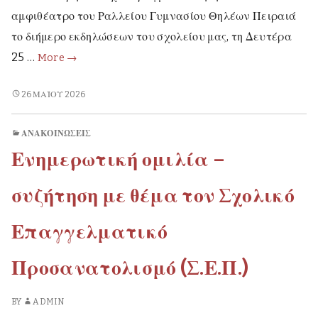
αμφιθέατρο του Ραλλείου Γυμνασίου Θηλέων Πειραιά
το διήμερο εκδηλώσεων του σχολείου μας, τη Δευτέρα
Διήμερο
25 …
More
→
εκδηλώσεων
ΔΙΉΜΕΡΟ
26 ΜΑΪ́ΟΥ 2026
ΕΚΔΗΛΏΣΕΩΝ
ΑΝΑΚΟΙΝΏΣΕΙΣ
Ενημερωτική ομιλία –
συζήτηση με θέμα τον Σχολικό
Επαγγελματικό
Προσανατολισμό (Σ.Ε.Π.)
BY
ADMIN