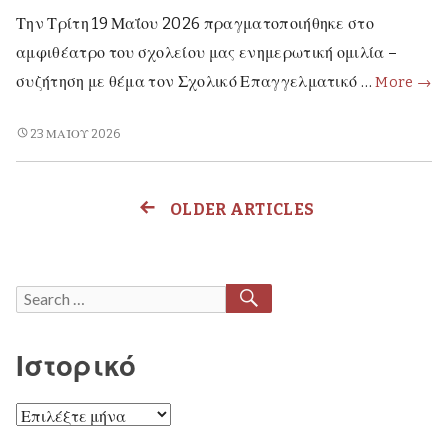
Την Τρίτη 19 Μαΐου 2026 πραγματοποιήθηκε στο
αμφιθέατρο του σχολείου μας ενημερωτική ομιλία –
Ενημ
συζήτηση με θέμα τον Σχολικό Επαγγελματικό …
More
→
ομιλ
–
ΕΝΗΜΕΡΩΤΙΚΉ
23 ΜΑΪ́ΟΥ 2026
ΟΜΙΛΊΑ
συζή
–
με
ΣΥΖΉΤΗΣΗ
θέμ
OLDER ARTICLES
Πλοήγηση
ΜΕ
τον
ΘΈΜΑ
Σχολ
άρθρων
ΤΟΝ
Επα
ΣΧΟΛΙΚΌ
SEARCH
Search
ΕΠΑΓΓΕΛΜΑΤΙΚΌ
Προ
for:
ΠΡΟΣΑΝΑΤΟΛΙΣΜΌ
(Σ.Ε.
(Σ.Ε.Π.)
Ιστορικό
Ιστορικό