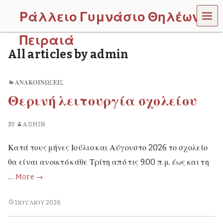
MEN
Ράλλειο Γυμνάσιο Θηλέων
U
Πειραιά
All articles by admin
ΑΝΑΚΟΙΝΏΣΕΙΣ
Θερινή λειτουργία σχολείου
BY
ADMIN
Κατά τους μήνες Ιούλιο και Αύγουστο 2026 το σχολείο
θα είναι ανοικτό κάθε Τρίτη από τις 9.00 π.μ. έως και τη
Θερινή
…
More
→
λειτουργία
σχολείου
ΘΕΡΙΝΉ
1 ΙΟΥΛΊΟΥ 2026
ΛΕΙΤΟΥΡΓΊΑ