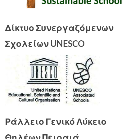
Δίκτυο Συνεργαζόμενων
Σχολείων UNESCO
Ράλλειο Γενικό Λύκειο
Θηλέων Πειραιά