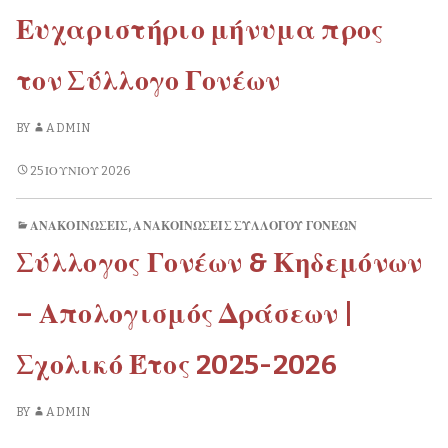
ΣΤΟ
σχολ.
Ευχαριστήριο μήνυμα προς
ΛΎΚΕΙΟ
περιόδου
ΣΧΟΛ.
2026-
ΠΕΡΙΌΔΟΥ
τον Σύλλογο Γονέων
27
2026-
27
BY
ADMIN
ΕΥΧΑΡΙΣΤΉΡΙΟ
25 ΙΟΥΝΊΟΥ 2026
ΜΉΝΥΜΑ
ΠΡΟΣ
ΑΝΑΚΟΙΝΏΣΕΙΣ
,
ΑΝΑΚΟΙΝΏΣΕΙΣ ΣΥΛΛΌΓΟΥ ΓΟΝΈΩΝ
ΤΟΝ
Σύλλογος Γονέων & Κηδεμόνων
ΣΎΛΛΟΓΟ
ΓΟΝΈΩΝ
– Απολογισμός Δράσεων |
Σχολικό Έτος 2025-2026
BY
ADMIN