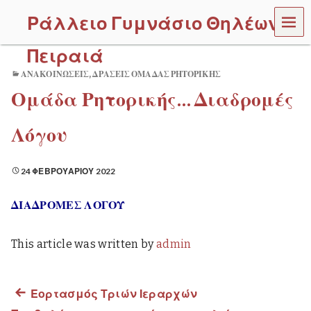
MEN
Ράλλειο Γυμνάσιο Θηλέων
U
Πειραιά
ΑΝΑΚΟΙΝΏΣΕΙΣ
,
ΔΡΆΣΕΙΣ ΟΜΆΔΑΣ ΡΗΤΟΡΙΚΉΣ
Ομάδα Ρητορικής… Διαδρομές
Λόγου
24 ΦΕΒΡΟΥΑΡΊΟΥ 2022
ΔΙΑΔΡΟΜΕΣ ΛΟΓΟΥ
This article was written by
admin
Previous
Εορτασμός Τριών Ιεραρχών
Πλοήγηση