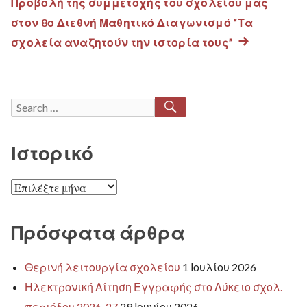
Προβολή της συμμετοχής του σχολείου μας
post:
άρθρων
στον 8ο Διεθνή Μαθητικό Διαγωνισμό “Τα
σχολεία αναζητούν την ιστορία τους”
Next
post:
SEARCH
Search
for:
Ιστορικό
Ιστορικό
Πρόσφατα άρθρα
Θερινή λειτουργία σχολείου
1 Ιουλίου 2026
Ηλεκτρονική Αίτηση Εγγραφής στο Λύκειο σχολ.
περιόδου 2026-27
29 Ιουνίου 2026